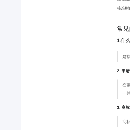
核准时
常见
1.什
是
2. 
变
一
3. 
商